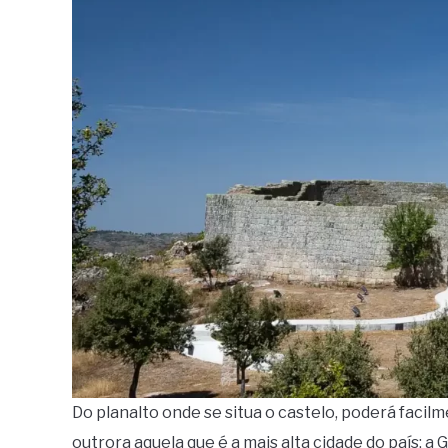
Do planalto onde se situa o castelo, poderá facil
outrora aquela que é a mais alta cidade do país: a 