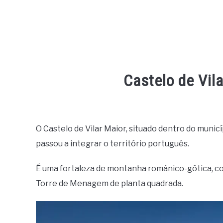
Castelo de Vil
Written
by
Miguel
O Castelo de Vilar Maior, situado dentro do munic
Pinto
passou a integrar o território português.
in
Castelos
É uma fortaleza de montanha românico-gótica, com
e
Torre de Menagem de planta quadrada.
Fortes