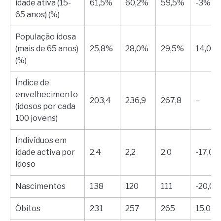
idade ativa (15-
61,5%
60,2%
59,5%
-3%
65 anos) (%)
População idosa
(mais de 65 anos)
25,8%
28,0%
29,5%
14,0%
(%)
Índice de
envelhecimento
203,4
236,9
267,8
–
(idosos por cada
100 jovens)
Indivíduos em
idade activa por
2,4
2,2
2,0
-17,0%
idoso
Nascimentos
138
120
111
-20,0
Óbitos
231
257
265
15,0%