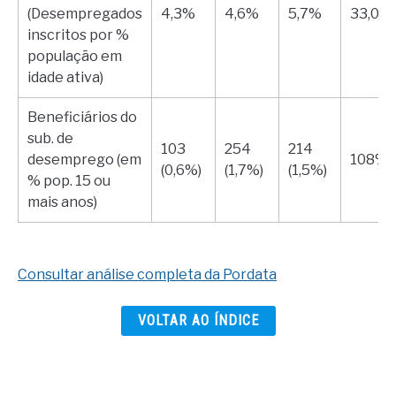
(Desempregados
4,3%
4,6%
5,7%
33,0%
inscritos por %
população em
idade ativa)
Beneficiários do
sub. de
103
254
214
desemprego (em
108%
(0,6%)
(1,7%)
(1,5%)
% pop. 15 ou
mais anos)
Consultar análise completa da Pordata
VOLTAR AO ÍNDICE