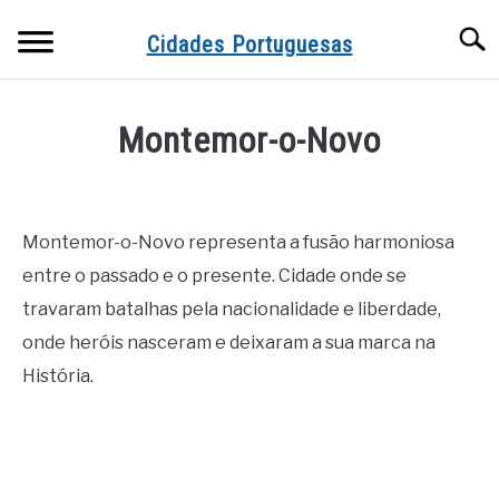
Skip
Searc
to
Cidades Portuguesas
content
Montemor-o-Novo
Written
by
Miguel
Montemor-o-Novo representa a fusão harmoniosa
Pinto
entre o passado e o presente. Cidade onde se
in
travaram batalhas pela nacionalidade e liberdade,
Cidades
onde heróis nasceram e deixaram a sua marca na
História.