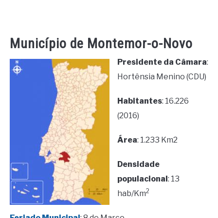
Município de Montemor-o-Novo
Presidente da Câmara
:
Hortênsia Menino (CDU)
Habitantes
: 16.226
(2016)
Área
: 1.233 Km2
Densidade
populacional
: 13
2
hab/Km
Feriado Municipal
: 8 de Março