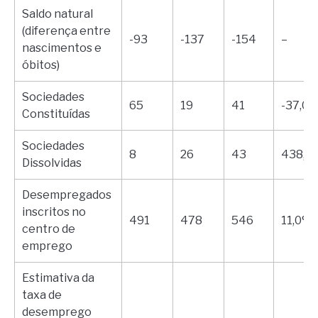
Saldo natural
(diferença entre
-93
-137
-154
–
nascimentos e
óbitos)
Sociedades
65
19
41
-37,0
Constituídas
Sociedades
8
26
43
438,0
Dissolvidas
Desempregados
inscritos no
491
478
546
11,0%
centro de
emprego
Estimativa da
taxa de
desemprego