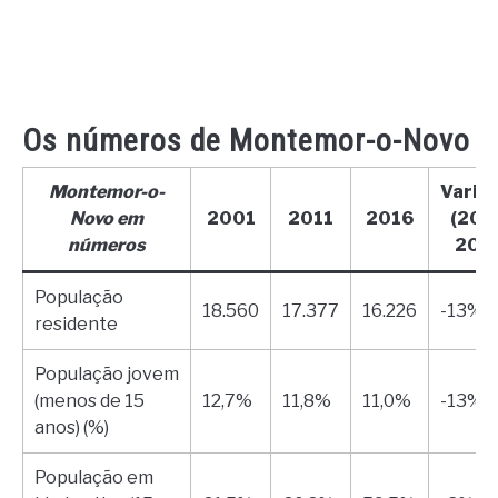
Os números de Montemor-o-Novo
Montemor-o-
Varia
Novo em
2001
2011
2016
(200
números
2016
População
18.560
17.377
16.226
-13%
residente
População jovem
(menos de 15
12,7%
11,8%
11,0%
-13%
anos) (%)
População em