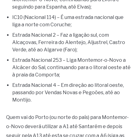
seguindo para Espanha, até Elvas);
IC10 (Nacional 114) – É uma estrada nacional que
liga a norte com Coruche;
Estrada Nacional 2 – Faz a ligação sul, com
Alcaçovas, Ferreira do Alentejo, Aljustrel, Castro
Verde, até ao Algarve (Faro);
Estrada Nacional 253 – Liga Montemor-o-Novo a
Alcácer do Sal, continuando para o litoral oeste até
à praia da Comporta;
Estrada Nacional 4 – Em direção ao litoral oeste,
passando por Vendas Novas e Pegoões, até ao
Montijo.
Quem vai do Porto (ou norte do país) para Montemor-
o-Novo deverá utilizar a A1 até Santarém e depois
seguir pela A13 até esta se cruzar com a A6 (siga as