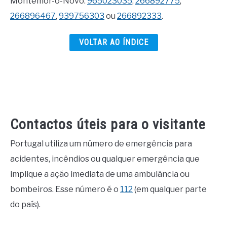
Montemor-o-Novo:
965023035
,
266892775
,
266896467
,
939756303
ou
266892333
.
VOLTAR AO ÍNDICE
Contactos úteis para o visitante
Portugal utiliza um número de emergência para
acidentes, incêndios ou qualquer emergência que
implique a ação imediata de uma ambulância ou
bombeiros. Esse número é o
112
(em qualquer parte
do país).