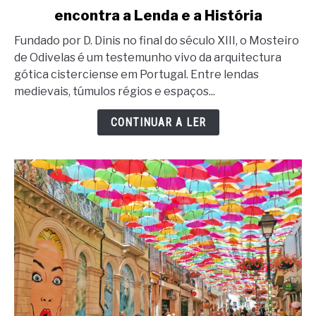
encontra a Lenda e a História
Mosteiro
de
Fundado por D. Dinis no final do século XIII, o Mosteiro
Odivelas:
de Odivelas é um testemunho vivo da arquitectura
onde
gótica cisterciense em Portugal. Entre lendas
o
medievais, túmulos régios e espaços...
Gótico
encontra
CONTINUAR A LER
a
Lenda
e
a
História