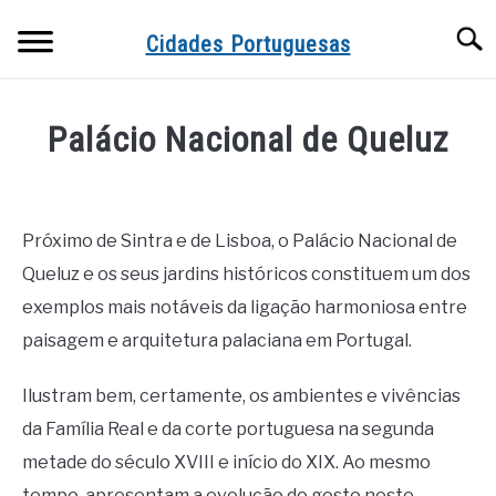
Skip
Searc
to
Cidades Portuguesas
content
Palácio Nacional de Queluz
Written
by
J
Próximo de Sintra e de Lisboa, o Palácio Nacional de
Silva
Queluz e os seus jardins históricos constituem um dos
in
exemplos mais notáveis da ligação harmoniosa entre
Museus
paisagem e arquitetura palaciana em Portugal.
e
Monumentos
Ilustram bem, certamente, os ambientes e vivências
da Família Real e da corte portuguesa na segunda
metade do século XVIII e início do XIX. Ao mesmo
tempo, apresentam a evolução do gosto neste