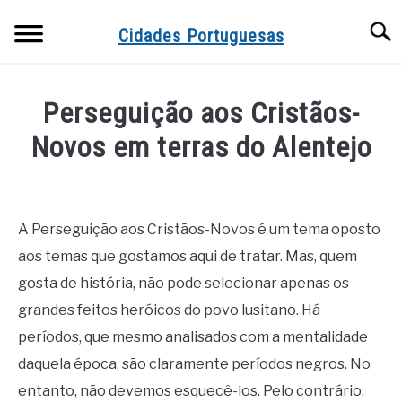
Skip
Searc
to
Cidades Portuguesas
content
Perseguição aos Cristãos-
Novos em terras do Alentejo
Written
by
J
A Perseguição aos Cristãos-Novos é um tema oposto
Silva
aos temas que gostamos aqui de tratar. Mas, quem
in
gosta de história, não pode selecionar apenas os
Contextos
grandes feitos heróicos do povo lusitano. Há
históricos
períodos, que mesmo analisados com a mentalidade
daquela época, são claramente períodos negros. No
entanto, não devemos esquecê-los. Pelo contrário,