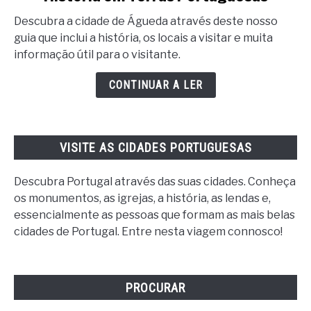
Águeda:
Descubra a cidade de Águeda através deste nosso
Encanto
guia que inclui a história, os locais a visitar e muita
e
informação útil para o visitante.
História
em
CONTINUAR A LER
Terras
Portuguesas
VISITE AS CIDADES PORTUGUESAS
Descubra Portugal através das suas cidades. Conheça
os monumentos, as igrejas, a história, as lendas e,
essencialmente as pessoas que formam as mais belas
cidades de Portugal. Entre nesta viagem connosco!
PROCURAR