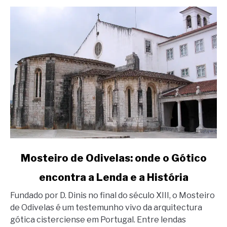
link
Mosteiro de Odivelas: onde o Gótico
to
encontra a Lenda e a História
Mosteiro
de
Fundado por D. Dinis no final do século XIII, o Mosteiro
Odivelas:
de Odivelas é um testemunho vivo da arquitectura
onde
gótica cisterciense em Portugal. Entre lendas
o