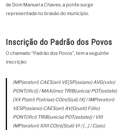
de Dom Manuel a Chaves, a ponte surge
representada no brasão do município.
Inscrição do Padrão dos Povos
O chamado “Padrão dos Povos”, tem a seguinte
inscrição:
IMP(eratori) CAES(ari) VE[SP(asiano) AVG(vsto)
PONT(ifici)] / MAX(imo) TRIB(unicia) POT(estate)
[XX P(atri) P(atriae) CO(n)S(uli) IX] / IMP(eratori)
VESP(asiano) CAES(ari) AV[G(usti) F(ilio)
PONT(ifici) TRIB(unicia) POT(estate)] / VIII
IMP(eratori) XIIII CO(n)[S(uli) VI / […] / C(aio)