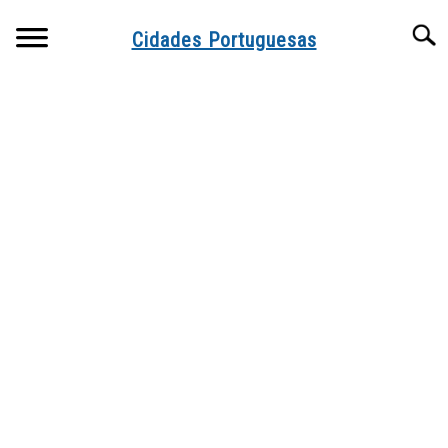
Skip
Searc
to
Cidades Portuguesas
content