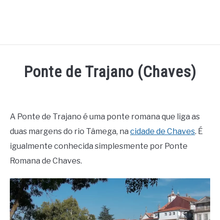
Ponte de Trajano (Chaves)
Written
by
Miguel
A Ponte de Trajano é uma ponte romana que liga as
Pinto
duas margens do rio Tâmega, na
cidade de Chaves
. É
in
igualmente conhecida simplesmente por Ponte
Museus
Romana de Chaves.
e
Monumentos