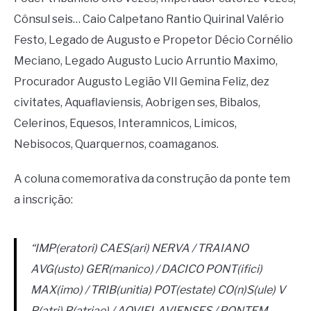
Cônsul seis… Caio Calpetano Rantio Quirinal Valério
Festo, Legado de Augusto e Propetor Décio Cornélio
Meciano, Legado Augusto Lucio Arruntio Maximo,
Procurador Augusto Legião VII Gemina Feliz, dez
civitates, Aquaflaviensis, Aobrigen ses, Bibalos,
Celerinos, Equesos, Interamnicos, Limicos,
Nebisocos, Quarquernos, coamaganos.
A coluna comemorativa da construção da ponte tem
a inscrição:
“IMP(eratori) CAES(ari) NERVA / TRAIANO
AVG(usto) GER(manico) / DACICO PONT(ifici)
MAX(imo) / TRIB(unitia) POT(estate) CO(n)S(ule) V
P(atri) P(atriae) / AQVIFLAVIENSES / PONTEM