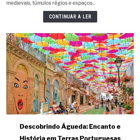
medievais, túmulos régios e espaços...
Gótico
encontra
CONTINUAR A LER
a
Lenda
e
a
História
link
Descobrindo Águeda: Encanto e
to
História em Terras Portuguesas
Descobrindo