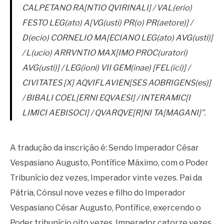
CALPETANO RA[NTIO QVIRINALI] / VAL(erio)
FESTO LEG(ato) A[VG(usti) PR(o) PR(aetore)] /
D(ecio) CORNELIO MA[ECIANO LEG(ato) AVG(usti)]
/ L(ucio) ARRVNTIO MAX[IMO PROC(uratori)
AVG(usti)] / LEG(ioni) VII GEM(inae) [FEL(ici)] /
CIVITATES [X] AQVIFLAVIEN[SES AOBRIGENS(es)]
/ BIBALI COEL[ERNI EQVAESI] / INTERAMIC[I
LIMICI AEBISOCI] / QVARQVE[R]NI TA[MAGANI]”.
A tradução da inscrição é: Sendo Imperador César
Vespasiano Augusto, Pontífice Máximo, com o Poder
Tribunício dez vezes, Imperador vinte vezes. Pai da
Pátria, Cônsul nove vezes e filho do Imperador
Vespasiano César Augusto, Pontífice, exercendo o
Poder tribunício oito vezes, Imperador catorze vezes,