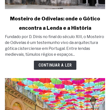
link
Mosteiro de Odivelas: onde o Gótico
to
encontra a Lenda e a História
Mosteiro
de
Fundado por D. Dinis no final do século XIII, o Mosteiro
Odivelas:
de Odivelas é um testemunho vivo da arquitectura
onde
gótica cisterciense em Portugal. Entre lendas
o
medievais, túmulos régios e espaços...
Gótico
encontra
CONTINUAR A LER
a
Lenda
e
a
História