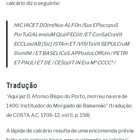
calcário diz o seguinte:
HIC IACET DO(m)Nus ALFOn /Sus EPiscopuS
PorTuGALensiuM Q(u)iFEC(it) /ET ConSaCraVit
ECCLesIAB [Sic] ISTAm ET /VISITaVit SEPULCruM
DomiNI / ET BASELICaS APPostoLORUm / PETRI
ET PAULI ET DE / CES(s)IT IN Era Mª CCCCª /
Tradução
“Aqui jaz D. Afonso Bispo do Porto, morreu na era de
1400. Instituidor do Morgado de Balsemão” (tradução
de COSTA A.C. 1706-12, vol II, p. 158)
A lápide de calcário resulta de uma encomenda prévia