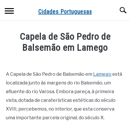
Skip
Searc
to
Cidades Portuguesas
content
Capela de São Pedro de
Balsemão em Lamego
Written
by
Miguel
A Capela de São Pedro de Balsemão em
Lamego
está
Pinto
localizada junto às margens do rio Balsemão, um
in
afluente do rio Varosa. Embora pareça, à primeira
Igrejas
vista, dotada de caraterísticas estéticas do século
e
Santuários
XVIII, percebemos, no interior, que esta conserva
uma importante parcela original, do século X.