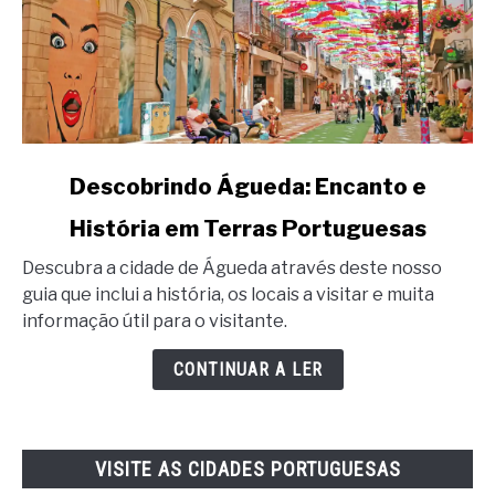
link
Descobrindo Águeda: Encanto e
to
História em Terras Portuguesas
Descobrindo
Águeda:
Descubra a cidade de Águeda através deste nosso
Encanto
guia que inclui a história, os locais a visitar e muita
e
informação útil para o visitante.
História
em
CONTINUAR A LER
Terras
Portuguesas
VISITE AS CIDADES PORTUGUESAS