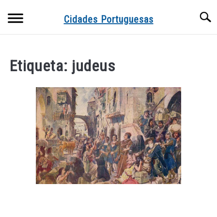
Skip
Searc
to
Cidades Portuguesas
content
Etiqueta:
judeus
link
to