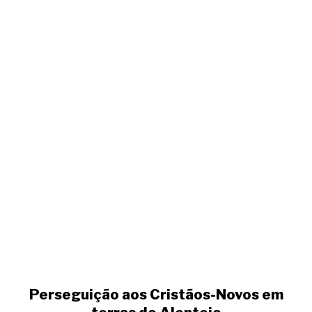
Perseguição
aos
Cristãos-
Novos
em
terras
do
Alentejo
Perseguição aos Cristãos-Novos em