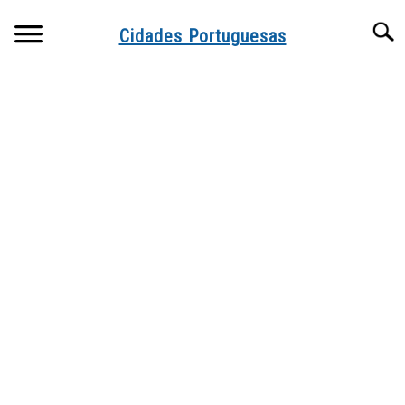
Skip
Searc
to
Cidades Portuguesas
content