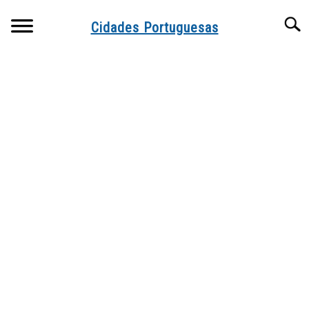
Skip
Searc
to
Cidades Portuguesas
content