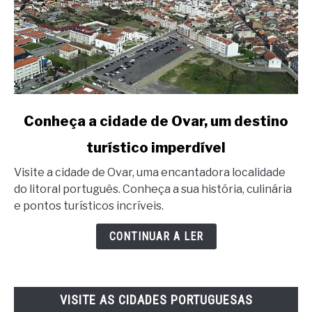
link
Conheça a cidade de Ovar, um destino
to
turístico imperdível
Conheça
a
Visite a cidade de Ovar, uma encantadora localidade
cidade
do litoral português. Conheça a sua história, culinária
de
e pontos turísticos incríveis.
Ovar,
um
CONTINUAR A LER
destino
turístico
imperdível
VISITE AS CIDADES PORTUGUESAS