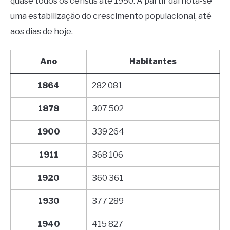
quase todos os census até 1950. A partir daí nota-se
uma estabilização do crescimento populacional, até
aos dias de hoje.
Ano
Habitantes
1864
282 081
1878
307 502
1900
339 264
1911
368 106
1920
360 361
1930
377 289
1940
415 827