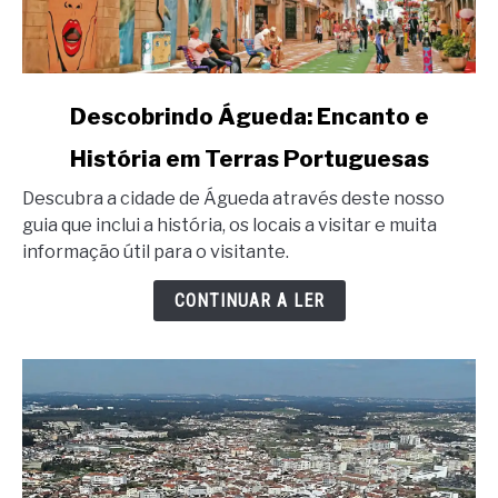
link
Descobrindo Águeda: Encanto e
to
História em Terras Portuguesas
Descobrindo
Águeda:
Descubra a cidade de Águeda através deste nosso
Encanto
guia que inclui a história, os locais a visitar e muita
e
informação útil para o visitante.
História
em
CONTINUAR A LER
Terras
Portuguesas