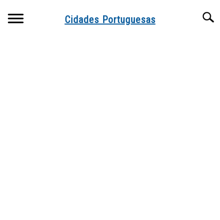
Skip
Searc
to
Cidades Portuguesas
content